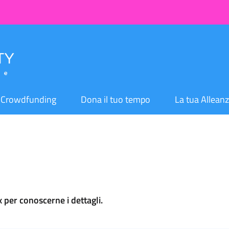
Crowdfunding
Dona il tuo tempo
La tua Allean
ox per conoscerne i dettagli.