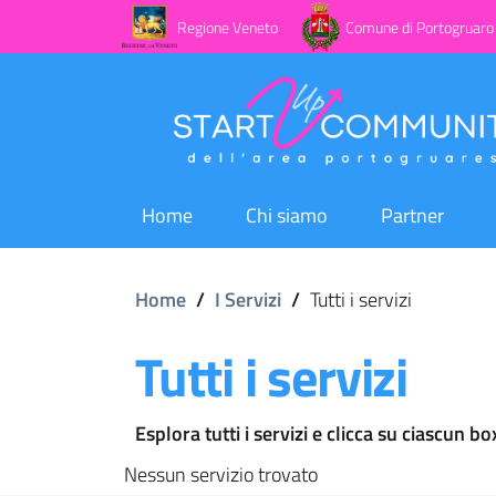
Regione Veneto
Comune di Portogruaro
Home
Chi siamo
Partner
Home
/
I Servizi
/
Tutti i servizi
Tutti i servizi
Esplora tutti i servizi e clicca su ciascun b
Nessun servizio trovato