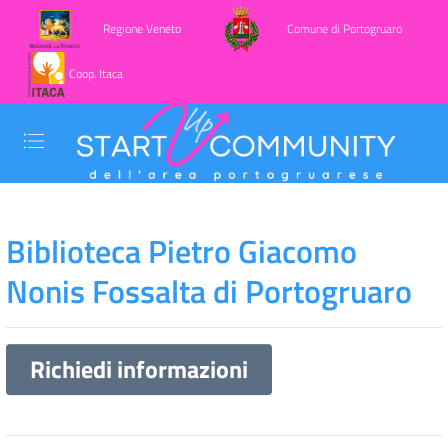
Regione Veneto
Comune di Portogruaro
Coop. Itaca
Biblioteca Pietro Giacomo
Nonis Fossalta di Portogruaro
Richiedi informazioni