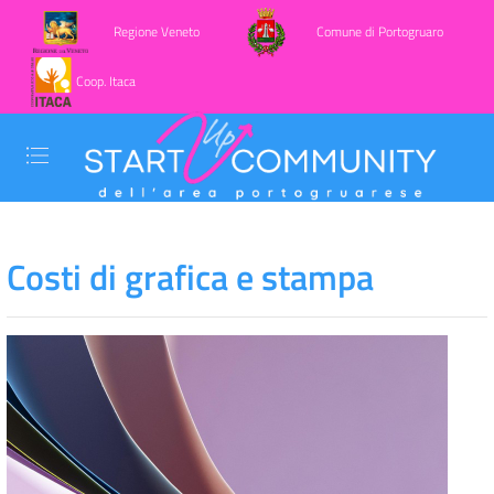
Regione Veneto
Comune di Portogruaro
Coop. Itaca
Costi di grafica e stampa