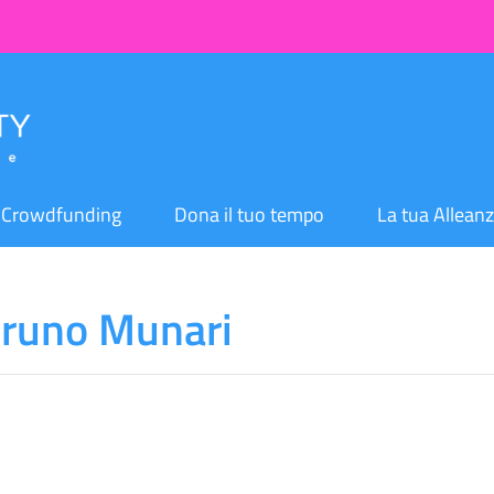
Crowdfunding
Dona il tuo tempo
La tua Allean
 Bruno Munari