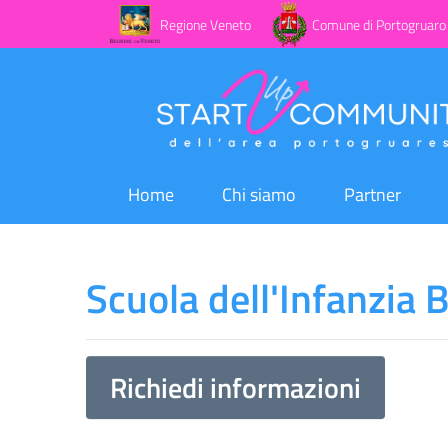
Regione Veneto
Comune di Portogruaro
Home
Chi siamo
Partner
Scuola dell'Infanzia
Richiedi informazioni